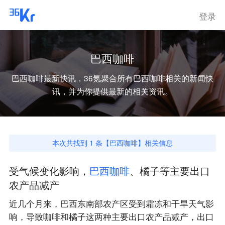
登录
巴西咖啡
巴西咖啡
最新快讯，36氪聚合所有
巴西咖啡
相关的新闻快
讯，并为你提供最新的相关资讯。
本次共找到
1
条【
巴西咖啡
】相关信息
受气候变化影响，
巴
西
咖
啡
、橘子等主要出口
农产品减产
近几个月来，巴西东南部农产区受到霜冻和干旱天气影
响，导致咖啡和橘子这两种主要出口农产品减产，出口