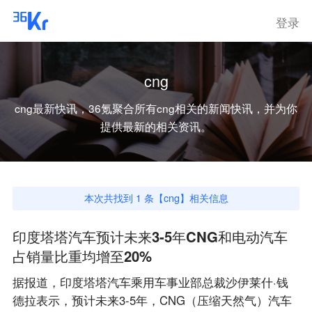
登录
cng
cng
最新快讯，36氪聚合所有
cng
相关的新闻快讯，并为你
提供最新的相关资讯。
本次共找到
1
条【
cng
】相关信息
印度塔塔汽车预计未来3-5年CNG和电动汽车
占销量比重均增至20%
据报道，印度塔塔汽车乘用车事业部总裁沙伊莱什·钱
德拉表示，预计未来3-5年，CNG（压缩天然气）汽车