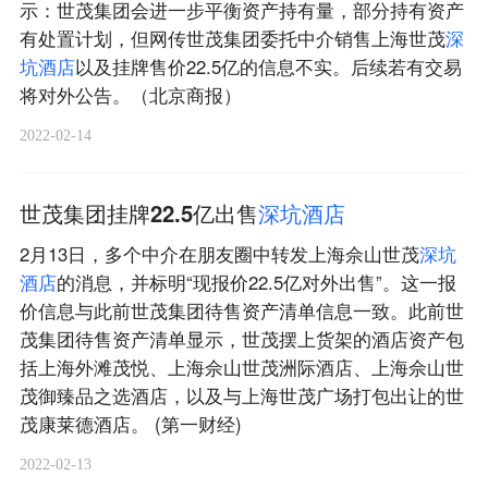
示：世茂集团会进一步平衡资产持有量，部分持有资产
有处置计划，但网传世茂集团委托中介销售上海世茂
深
坑
酒
店
以及挂牌售价22.5亿的信息不实。后续若有交易
将对外公告。（北京商报）
2022-02-14
世茂集团挂牌22.5亿出售
深
坑
酒
店
2月13日，多个中介在朋友圈中转发上海佘山世茂
深
坑
酒
店
的消息，并标明“现报价22.5亿对外出售”。这一报
价信息与此前世茂集团待售资产清单信息一致。此前世
茂集团待售资产清单显示，世茂摆上货架的酒店资产包
括上海外滩茂悦、上海佘山世茂洲际酒店、上海佘山世
茂御臻品之选酒店，以及与上海世茂广场打包出让的世
茂康莱德酒店。 (第一财经)
2022-02-13