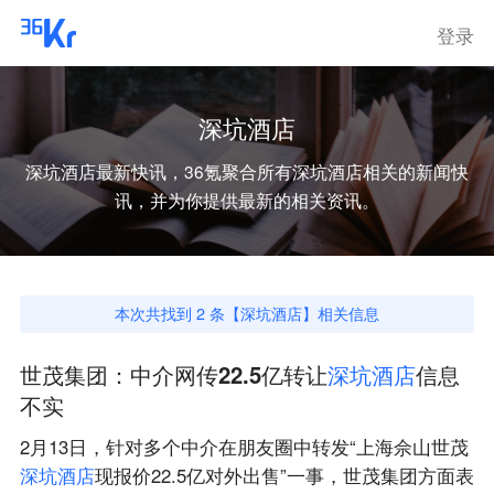
登录
深坑酒店
深坑酒店
最新快讯，36氪聚合所有
深坑酒店
相关的新闻快
讯，并为你提供最新的相关资讯。
本次共找到
2
条【
深坑酒店
】相关信息
世茂集团：中介网传22.5亿转让
深
坑
酒
店
信息
不实
2月13日，针对多个中介在朋友圈中转发“上海佘山世茂
深
坑
酒
店
现报价22.5亿对外出售”一事，世茂集团方面表