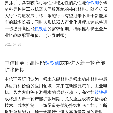
要抓手，具有较高可靠性和稳定性的高性能
钕
铁
硼
永磁
材料是构建工业机器人伺服系统的核心材料。随着机器
人行业高速发展，稀土永磁行业有望迎来不亚于新能源
车的新增长极，同时人形机器人产业化进程加速或将进
一步提升高性能
钕
铁
硼
的需求预期。持续推荐稀土全产
业链战略配置价值。（证券时报）
2022-07-28
中信证券：高性能
钕
铁
硼
或将进入新一轮产能
扩张周期
中信证券研报认为，稀土永磁材料是稀土功能材料中最
具潜力和价值的应用领域，未来在新能源汽车、工业电
机、风力发电等下游需求的强劲驱动下，高性能
钕
铁
硼
或将进入新一轮产能扩张周期，龙头企业或将凭借核心
技术、成本控制、下游渠道等优势持续扩张产能，不断
提升盈利能力，稀土永磁行业进入高质量发展的新时