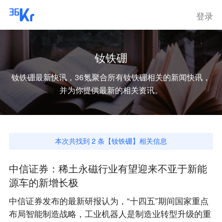
登录
钕铁硼
钕铁硼
最新快讯，36氪聚合所有
钕铁硼
相关的新闻快讯，
并为你提供最新的相关资讯。
本次共找到
2
条【
钕铁硼
】相关信息
中信证券：稀土永磁行业有望迎来不亚于新能
源车的新增长极
中信证券发布的最新研报认为，“十四五”期间国家重点
布局智能制造战略，工业机器人是制造业转型升级的重