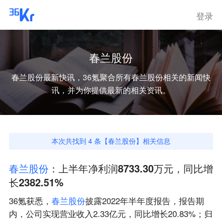
登录
春兰股份
春兰股份
最新快讯，36氪聚合所有
春兰股份
相关的新闻快
讯，并为你提供最新的相关资讯。
本次共找到
4
条【
春兰股份
】相关信息
春
兰
股
份
：上半年净利润8733.30万元，同比增
长2382.51%
36氪获悉，
春
兰
股
份
披露2022年半年度报告，报告期
内，公司实现营业收入2.33亿元，同比增长20.83%；归