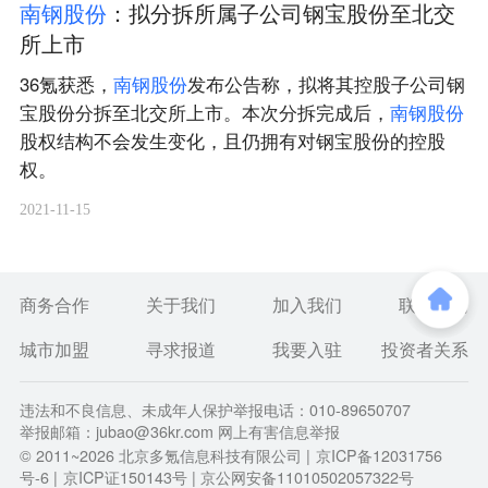
南
钢
股
份
：拟分拆所属子公司钢宝股份至北交
所上市
36氪获悉，
南
钢
股
份
发布公告称，拟将其控股子公司钢
宝股份分拆至北交所上市。本次分拆完成后，
南
钢
股
份
股权结构不会发生变化，且仍拥有对钢宝股份的控股
权。
2021-11-15
商务合作
关于我们
加入我们
联系我们
城市加盟
寻求报道
我要入驻
投资者关系
违法和不良信息、未成年人保护举报电话：010-89650707
举报邮箱：jubao@36kr.com 网上有害信息举报
© 2011~
2026
北京多氪信息科技有限公司 |
京ICP备12031756
号-6
|
京ICP证150143号
| 京公网安备11010502057322号