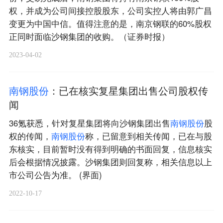
权，并成为公司间接控股股东，公司实控人将由郭广昌
变更为中国中信。值得注意的是，南京钢联的60%股权
正同时面临沙钢集团的收购。（证券时报）
2023-04-02
南
钢
股
份
：已在核实复星集团出售公司股权传
闻
36氪获悉，针对复星集团将向沙钢集团出售
南
钢
股
份
股
权的传闻，
南
钢
股
份
称，已留意到相关传闻，已在与股
东核实，目前暂时没有得到明确的书面回复，信息核实
后会根据情况披露。沙钢集团则回复称，相关信息以上
市公司公告为准。 (界面)
2022-10-17