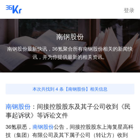
登录
南钢股份
南钢股份
最新快讯，36氪聚合所有
南钢股份
相关的新闻快
讯，并为你提供最新的相关资讯。
本次共找到
4
条【
南钢股份
】相关信息
南
钢
股
份
：间接控股股东及其子公司收到《民
事起诉状》等诉讼文件
36氪获悉，
南
钢
股
份
公告，间接控股股东上海复星高科
技（集团）有限公司及其下属子公司（转让方）收到