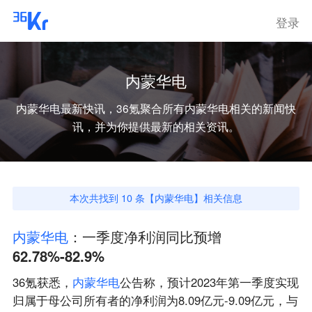
登录
内蒙华电
内蒙华电
最新快讯，36氪聚合所有
内蒙华电
相关的新闻快
讯，并为你提供最新的相关资讯。
本次共找到
10
条【
内蒙华电
】相关信息
内
蒙
华
电
：一季度净利润同比预增
62.78%-82.9%
36氪获悉，
内
蒙
华
电
公告称，预计2023年第一季度实现
归属于母公司所有者的净利润为8.09亿元-9.09亿元，与