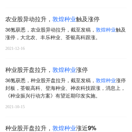
农业股异动拉升，
敦
煌
种
业
触及涨停
36氪获悉，农业股异动拉升，截至发稿，
敦
煌
种
业
触及
涨停，大北农、丰乐种业、荃银高科跟涨。
2021-12-16
种业股开盘拉升，
敦
煌
种
业
涨停
36氪获悉，种业股开盘拉升，截至发稿，
敦
煌
种
业
涨停
封板，荃银高科、登海种业、神农科技跟涨，消息上，
《种业振兴行动方案》有望近期印发实施。
2021-10-15
种业股开盘拉升，
敦
煌
种
业
涨近9%