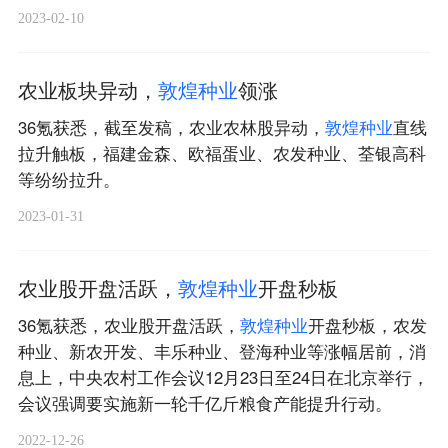
2023-02-10
农业板块异动，
敦
煌
种
业
领涨
36氪获悉，截至发稿，农业农林股异动，
敦
煌
种
业
直线
拉升触板，福建金森、欧福蛋业、农发种业、荃银高科
等纷纷拉升。
2023-01-31
农业股开盘活跃，
敦
煌
种
业
开盘秒板
36氪获悉，农业股开盘活跃，
敦
煌
种
业
开盘秒板，农发
种业、新农开发、丰乐种业、登海种业等涨幅居前，消
息上，中央农村工作会议12月23日至24日在北京举行，
会议强调要实施新一轮千亿斤粮食产能提升行动。
2022-12-26