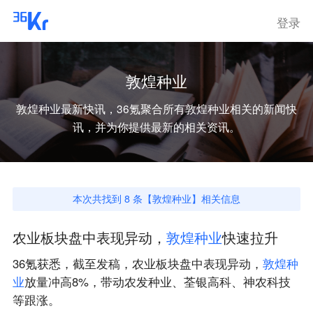
登录
敦煌种业
敦煌种业
最新快讯，36氪聚合所有
敦煌种业
相关的新闻快
讯，并为你提供最新的相关资讯。
本次共找到
8
条【
敦煌种业
】相关信息
农业板块盘中表现异动，
敦
煌
种
业
快速拉升
36氪获悉，截至发稿，农业板块盘中表现异动，
敦
煌
种
业
放量冲高8%，带动农发种业、荃银高科、神农科技
等跟涨。