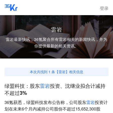
登录
雷岩
雷岩
最新快讯，36氪聚合所有
雷岩
相关的新闻快讯，并为
你提供最新的相关资讯。
本次共找到
1
条【
雷岩
】相关信息
绿盟科技：股东
雷
岩
投资、沈继业拟合计减持
不超过3%
36氪获悉，绿盟科技发布公告称，公司股东
雷
岩
投资计
划在未来6个月内减持公司股份不超过15,652,300股