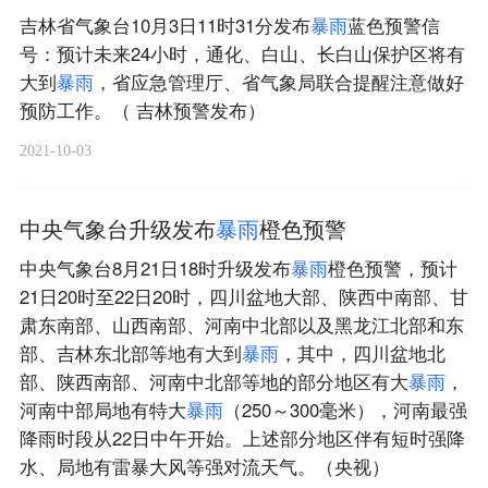
吉林省气象台10月3日11时31分发布
暴
雨
蓝色预警信
号：预计未来24小时，通化、白山、长白山保护区将有
大到
暴
雨
，省应急管理厅、省气象局联合提醒注意做好
预防工作。（ 吉林预警发布）
2021-10-03
中央气象台升级发布
暴
雨
橙色预警
中央气象台8月21日18时升级发布
暴
雨
橙色预警，预计
21日20时至22日20时，四川盆地大部、陕西中南部、甘
肃东南部、山西南部、河南中北部以及黑龙江北部和东
部、吉林东北部等地有大到
暴
雨
，其中，四川盆地北
部、陕西南部、河南中北部等地的部分地区有大
暴
雨
，
河南中部局地有特大
暴
雨
（250～300毫米），河南最强
降雨时段从22日中午开始。上述部分地区伴有短时强降
水、局地有雷暴大风等强对流天气。（央视）