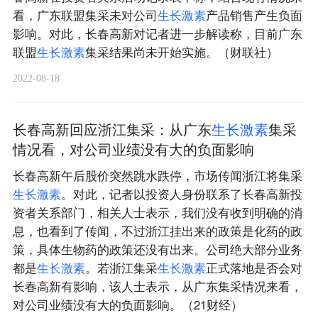
看，广东联盟集采未对公司
生
长
激
素
产品销售产生负面
影响。对此，长春高新对记者进一步解读称，目前广东
联盟
生
长
激
素
集采结果尚未开始实施。（财联社）
2022-08-18
长春高新回应浙江集采：从广东
生
长
激
素
集采
情况看，对公司业绩没有大的负面影响
长春高新午后股价突然跳水跌停，市场传闻浙江将集采
生
长
激
素
。对此，记者以投资人身份联系了长春高新投
资者关系部门，相关人士表示，我们没有收到明确的消
息，也看到了传闻，不过浙江挂出来的政策是化药的政
策，具体生物药的政策还没有出来。公司绝大部分业务
都是
生
长
激
素
。若浙江集采
生
长
激
素
正式落地是否会对
长春高新有影响，该人士表示，从广东集采情况来看，
对公司业绩没有大的负面影响。（21财经）