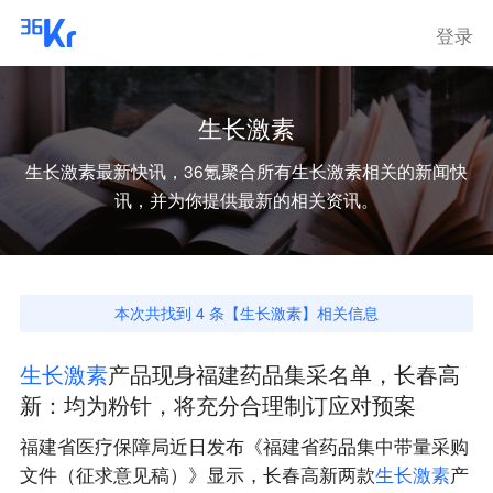
登录
生长激素
生长激素
最新快讯，36氪聚合所有
生长激素
相关的新闻快
讯，并为你提供最新的相关资讯。
本次共找到
4
条【
生长激素
】相关信息
生
长
激
素
产品现身福建药品集采名单，长春高
新：均为粉针，将充分合理制订应对预案
福建省医疗保障局近日发布《福建省药品集中带量采购
文件（征求意见稿）》显示，长春高新两款
生
长
激
素
产