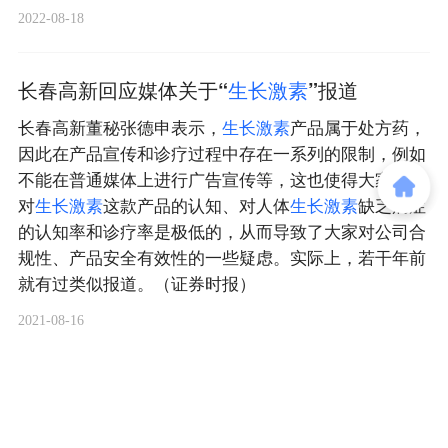
2022-08-18
长春高新回应媒体关于“
生
长
激
素
”报道
长春高新董秘张德申表示，
生
长
激
素
产品属于处方药，
因此在产品宣传和诊疗过程中存在一系列的限制，例如
不能在普通媒体上进行广告宣传等，这也使得大家目前
对
生
长
激
素
这款产品的认知、对人体
生
长
激
素
缺乏病症
的认知率和诊疗率是极低的，从而导致了大家对公司合
规性、产品安全有效性的一些疑虑。实际上，若干年前
就有过类似报道。（证券时报）
2021-08-16
商务合作
关于我们
加入我们
联系我们
城市加盟
寻求报道
我要入驻
投资者关系