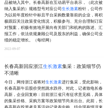
品被纳入其中。长春高新在互动易平台表示，（此次被
纳入集采的）规格型号对应公司
生
长
激
素
粉针，公司作
为以前年度粉针中标且平台采购数量靠前的企业，将积
极跟踪关注政策变化情况，积极参与、充分合理制订应
对预案，积极有效地开展向有关部门和机构的陈述、汇
报工作，依法依规兼顾公司及股东的利益，确保公司业
绩的稳定增长。（每经网）
2022-09-07
长春高新回应浙江
生
长
激
素
集采：政策细节仍
不清晰
今日，网传浙江省将对
生
长
激
素
进行集采，受此影响，
长春高新午后股价突然跳水跌停。对此，记者致电长春
高新，企业回复称：目前浙江省只有征求意见稿，具体
的集采价格、采购方案等政策细节尚未出台。此前，长
春高新在投资者关系活动记录表中称，结合现有情况来