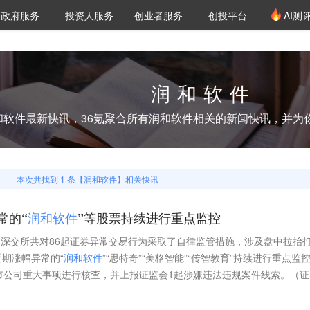
创投发布
项目推荐
核心服务
LP源计划
政府服务
投资人服务
创业者服务
创投平台
AI测
36氪Pro
VClub
VClub投资机构库
创投氪堂
城市之窗
投资机构职位推介
企业入驻
投资人认证
润和软件
和软件
最新快讯，36氪聚合所有
润和软件
相关的新闻快讯，并为
本次共找到
1
条【
润和软件
】相关快讯
常的“
润
和
软
件
”等股票持续进行重点监控
日，深交所共对86起证券异常交易行为采取了自律监管措施，涉及盘中拉抬
期涨幅异常的“
润
和
软
件
”“思特奇”“美格智能”“传智教育”持续进行重点监
市公司重大事项进行核查，并上报证监会1起涉嫌违法违规案件线索。（证