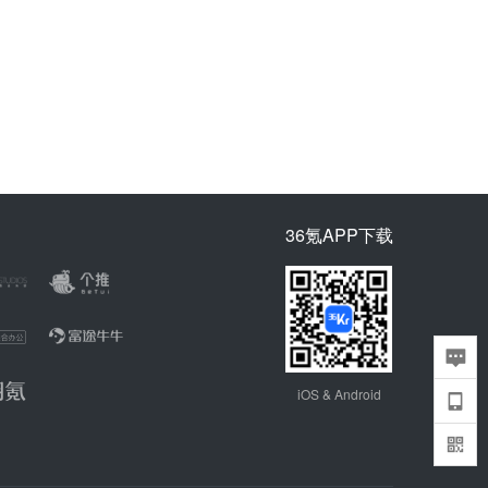
36氪APP下载
iOS & Android