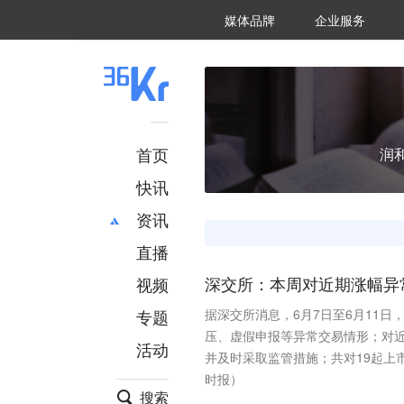
36氪Auto
数字时氪
企业号
未来消费
智能涌现
未来城市
启动Power on
媒体品牌
企业服务
企服点评
36氪出海
36氪研究院
潮生TIDE
36氪企服点评
36Kr研究院
36氪财经
职场bonus
36碳
后浪研究所
36Kr创新咨询
暗涌Waves
硬氪
氪睿研究院
首页
润
快讯
资讯
直播
最新
推荐
创投
财经
视频
深交所：本周对近期涨幅异
汽车
AI
专题
据深交所消息，6月7日至6月11
科技
项目推荐
压、虚假申报等异常交易情形；对近
活动
专精特新
安徽
并及时采取监管措施；共对19起上
时报）
搜索