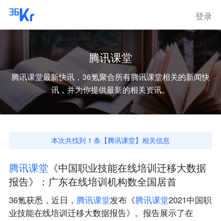
登录
腾讯课堂
腾讯课堂
最新快讯，36氪聚合所有
腾讯课堂
相关的新闻快
讯，并为你提供最新的相关资讯。
本次共找到
1
条【
腾讯课堂
】相关信息
腾
讯
课
堂
《中国职业技能在线培训迁移大数据
报告》：广东在线培训机构数全国居首
36氪获悉，近日，
腾
讯
课
堂
发布《
腾
讯
课
堂
2021中国职
业技能在线培训迁移大数据报告》。报告展示了在