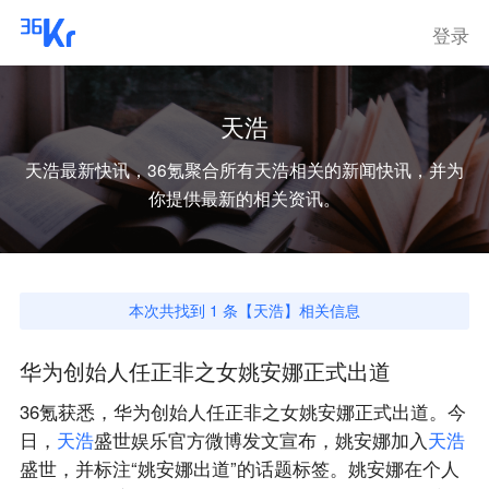
登录
天浩
天浩
最新快讯，36氪聚合所有
天浩
相关的新闻快讯，并为
你提供最新的相关资讯。
本次共找到
1
条【
天浩
】相关信息
华为创始人任正非之女姚安娜正式出道
36氪获悉，华为创始人任正非之女姚安娜正式出道。今
日，
天
浩
盛世娱乐官方微博发文宣布，姚安娜加入
天
浩
盛世，并标注“姚安娜出道”的话题标签。姚安娜在个人