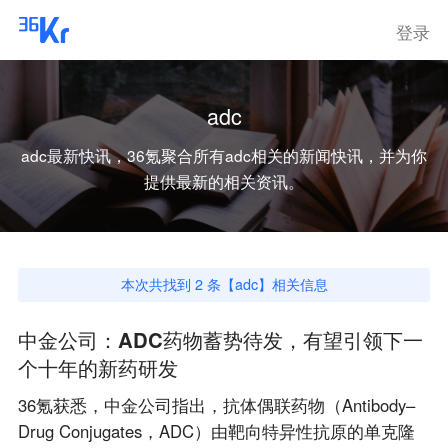
登录
adc
adc
最新快讯，36氪聚合所有
adc
相关的新闻快讯，并为你
提供最新的相关资讯。
本次共找到
2
条【
adc
】相关信息
中金公司：ADC药物蓄势待发，有望引领下一
个十年的新药研发
36氪获悉，中金公司指出，抗体偶联药物（Antibody–
Drug Conjugates，ADC）由靶向特异性抗原的单克隆