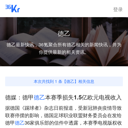
登录
德乙
德乙
最新快讯，36氪聚合所有
德乙
相关的新闻快讯，并为
你提供最新的相关资讯。
本次共找到
1
条【
德乙
】相关信息
德媒：德甲
德
乙
本赛季损失1.5亿欧元电视收入
据德国《踢球者》杂志日前报道，受新冠肺炎疫情导致
联赛停摆的影响，德国足球职业联盟财务委员会在发给
德甲
德
乙
36家俱乐部的信件中透露，本赛季电视版权收