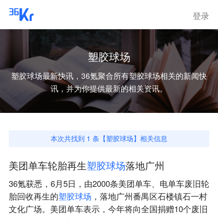
登录
塑胶球场
塑胶球场
最新快讯，36氪聚合所有
塑胶球场
相关的新闻快
讯，并为你提供最新的相关资讯。
本次共找到
1
条【
塑胶球场
】相关信息
美团单车轮胎再生
塑
胶
球
场
落地广州
36氪获悉，6月5日，由2000条美团单车、电单车废旧轮
胎回收再生的
塑
胶
球
场
，落地广州番禺区石楼镇石一村
文化广场。美团单车表示，今年将向全国捐赠10个废旧