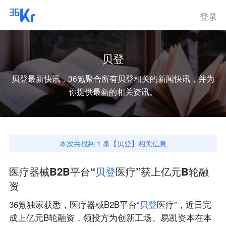
登录
贝登
贝登
最新快讯，36氪聚合所有
贝登
相关的新闻快讯，并为
你提供最新的相关资讯。
本次共找到
1
条【
贝登
】相关信息
医疗器械B2B平台“
贝
登
医疗”获上亿元B轮融
资
36氪独家获悉，医疗器械B2B平台“
贝
登
医疗”，近日完
成上亿元B轮融资，领投方为创新工场。易凯资本在本