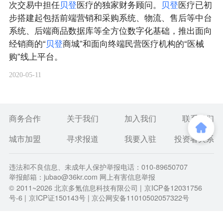
次交易中担任
贝
登
医疗的独家财务顾问。
贝
登
医疗已初
步搭建起包括前端营销和采购系统、物流、售后等中台
系统、后端商品数据库等全方位数字化基础，推出面向
经销商的“
贝
登
商城”和面向终端民营医疗机构的“医械
购”线上平台。
2020-05-11
商务合作
关于我们
加入我们
联系我们
城市加盟
寻求报道
我要入驻
投资者关系
违法和不良信息、未成年人保护举报电话：010-89650707
举报邮箱：jubao@36kr.com 网上有害信息举报
© 2011~
2026
北京多氪信息科技有限公司 |
京ICP备12031756
号-6
|
京ICP证150143号
| 京公网安备11010502057322号