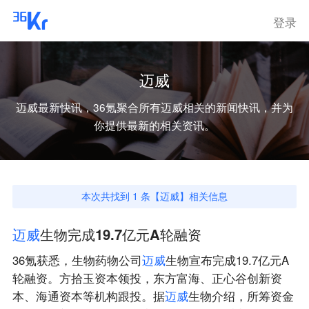
登录
迈威
迈威
最新快讯，36氪聚合所有
迈威
相关的新闻快讯，并为
你提供最新的相关资讯。
本次共找到
1
条【
迈威
】相关信息
迈
威
生物完成19.7亿元A轮融资
36氪获悉，生物药物公司
迈
威
生物宣布完成19.7亿元A
轮融资。方拾玉资本领投，东方富海、正心谷创新资
本、海通资本等机构跟投。据
迈
威
生物介绍，所筹资金