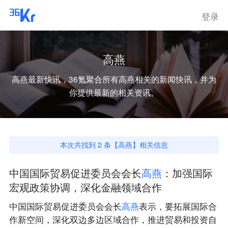
登录
高燕
高燕
最新快讯，36氪聚合所有
高燕
相关的新闻快讯，并为
你提供最新的相关资讯。
本次共找到
2
条【
高燕
】相关信息
中国国际贸易促进委员会会长
高
燕
：加强国际
宏观政策协调，深化金融领域合作
中国国际贸易促进委员会会长
高
燕
表示，要拓展国际合
作新空间，深化双边多边区域合作，推进贸易和投资自