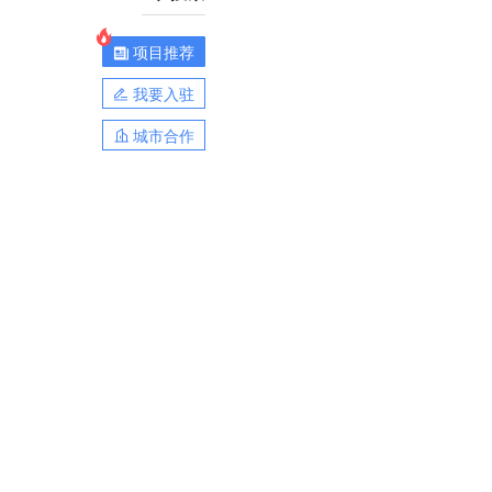
项目推荐
我要入驻
城市合作