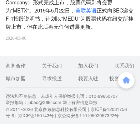
Company）形式完成上市，股票代码则将变更
为“METX”。2019年5月22日，
美
联
英
语
正式向SEC递交
F-1招股说明书，计划以“MEDU”为股票代码在纽交所挂
牌上市，但在此后再无任何进展更新。
2020-03-06
商务合作
关于我们
加入我们
联系我们
城市加盟
寻求报道
我要入驻
投资者关系
违法和不良信息、未成年人保护举报电话：010-89650707
举报邮箱：jubao@36kr.com 网上有害信息举报
© 2011~
2026
北京多氪信息科技有限公司 |
京ICP备12031756
号-6
|
京ICP证150143号
| 京公网安备11010502057322号