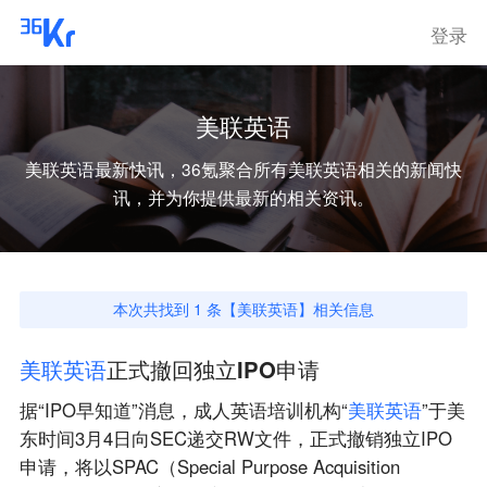
登录
美联英语
美联英语
最新快讯，36氪聚合所有
美联英语
相关的新闻快
讯，并为你提供最新的相关资讯。
本次共找到
1
条【
美联英语
】相关信息
美
联
英
语
正式撤回独立IPO申请
据“IPO早知道”消息，成人英语培训机构“
美
联
英
语
”于美
东时间3月4日向SEC递交RW文件，正式撤销独立IPO
申请，将以SPAC（Special Purpose Acquisition