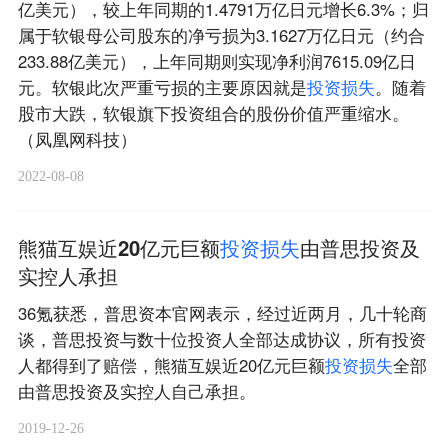
亿美元），较上年同期的1.4791万亿日元增长6.3%；归
属于软银母公司股东的净亏损为3.1627万亿日元（约合
233.88亿美元），上年同期则实现净利润7615.09亿日
元。软银此次严重亏损的主要原因就是
投
资
损
失
。随着
股市大跌，软银旗下投资组合的股份价值严重缩水。
（凤凰网科技）
2022-08-08
熊猫互娱近20亿元巨额
投
资
损
失
由普思投资及
实控人承担
36氪获悉，普思资本官网表示，经过近两月，几十轮商
谈，普思投资与数十位投资人全部达成协议，所有投资
人都得到了赔偿，熊猫互娱近20亿元巨额
投
资
损
失
全部
由普思投资及实控人自己承担。
2019-12-26