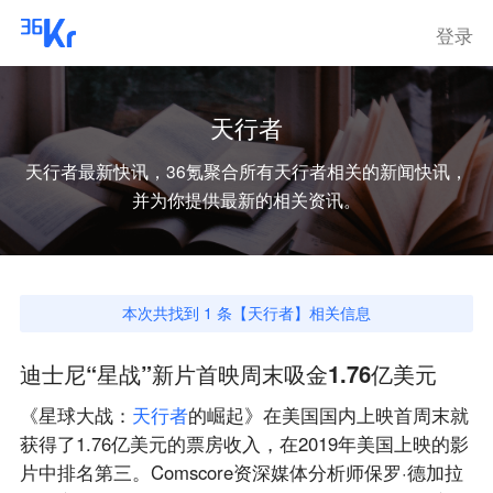
登录
天行者
天行者
最新快讯，36氪聚合所有
天行者
相关的新闻快讯，
并为你提供最新的相关资讯。
本次共找到
1
条【
天行者
】相关信息
迪士尼“星战”新片首映周末吸金1.76亿美元
《星球大战：
天
行
者
的崛起》在美国国内上映首周末就
获得了1.76亿美元的票房收入，在2019年美国上映的影
片中排名第三。Comscore资深媒体分析师保罗·德加拉