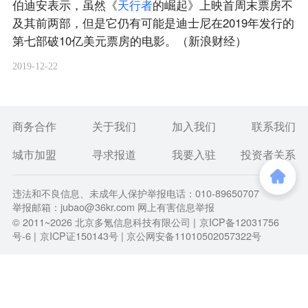
伯迪安表示，虽然《
天
行
者
的崛起》上映首周末票房不
及其前两部，但是它仍有可能是迪士尼在2019年发行的
第七部破10亿美元票房的电影。（新浪财经）
2019-12-22
商务合作
关于我们
加入我们
联系我们
城市加盟
寻求报道
我要入驻
投资者关系
违法和不良信息、未成年人保护举报电话：010-89650707
举报邮箱：jubao@36kr.com 网上有害信息举报
© 2011~
2026
北京多氪信息科技有限公司 |
京ICP备12031756
号-6
|
京ICP证150143号
| 京公网安备11010502057322号