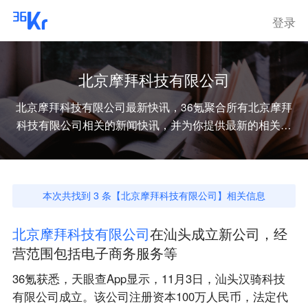
登录
北京摩拜科技有限公司
北京摩拜科技有限公司
最新快讯，36氪聚合所有
北京摩拜
科技有限公司
相关的新闻快讯，并为你提供最新的相关资
讯。
本次共找到
3
条【
北京摩拜科技有限公司
】相关信息
北
京
摩
拜
科
技
有
限
公
司
在汕头成立新公司，经
营范围包括电子商务服务等
36氪获悉，天眼查App显示，11月3日，汕头汉骑科技
有限公司成立。该公司注册资本100万人民币，法定代