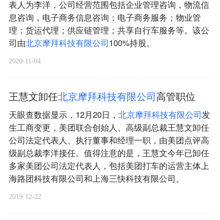
表人为李洋，公司经营范围包括企业管理咨询，物流信
息咨询，电子商务信息咨询；电子商务服务；物业管
理；货运代理；供应链管理；共享自行车服务等。该公
司由
北
京
摩
拜
科
技
有
限
公
司
100%持股。
2020-11-04
王慧文卸任
北
京
摩
拜
科
技
有
限
公
司
高管职位
天眼查数据显示，12月20日，
北
京
摩
拜
科
技
有
限
公
司
发
生工商变更，美团联合创始人、高级副总裁王慧文卸任
公司法定代表人、执行董事和经理一职，由美团点评高
级副总裁李洋接任。值得注意的是，王慧文今年已卸任
多家美团公司法定代表人，包括美团打车的运营主体上
海路团科技有限公司和上海三快科技有限公司。
2019-12-22