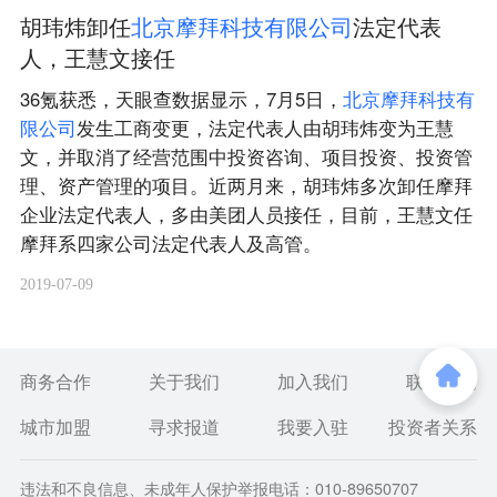
胡玮炜卸任
北
京
摩
拜
科
技
有
限
公
司
法定代表
人，王慧文接任
36氪获悉，天眼查数据显示，7月5日，
北
京
摩
拜
科
技
有
限
公
司
发生工商变更，法定代表人由胡玮炜变为王慧
文，并取消了经营范围中投资咨询、项目投资、投资管
理、资产管理的项目。近两月来，胡玮炜多次卸任摩拜
企业法定代表人，多由美团人员接任，目前，王慧文任
摩拜系四家公司法定代表人及高管。
2019-07-09
商务合作
关于我们
加入我们
联系我们
城市加盟
寻求报道
我要入驻
投资者关系
违法和不良信息、未成年人保护举报电话：010-89650707