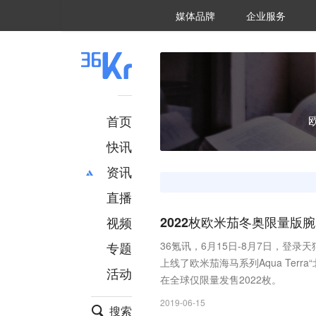
36氪Auto
数字时氪
企业号
未来消费
智能涌现
未来城市
启动Power on
媒体品牌
企业服务
企服点评
36氪出海
36氪研究院
潮生TIDE
36氪企服点评
36Kr研究院
36氪财经
职场bonus
36碳
后浪研究所
36Kr创新咨询
暗涌Waves
硬氪
氪睿研究院
首页
快讯
资讯
直播
最新
推荐
创投
财经
视频
2022枚欧米茄冬奥限量版腕
汽车
AI
专题
36氪讯，6月15日-8月7日，登录天
科技
项目推荐
上线了欧米茄海马系列Aqua Terr
活动
专精特新
安徽
在全球仅限量发售2022枚。
2019-06-15
搜索