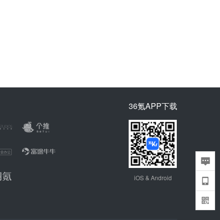
36氪APP下载
iOS & Android