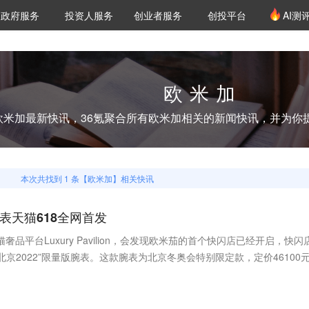
创投发布
项目推荐
核心服务
LP源计划
政府服务
投资人服务
创业者服务
创投平台
AI测
36氪Pro
VClub
VClub投资机构库
创投氪堂
城市之窗
投资机构职位推介
企业入驻
投资人认证
欧米加
欧米加
最新快讯，36氪聚合所有
欧米加
相关的新闻快讯，并为你
本次共找到
1
条【
欧米加
】相关快讯
表天猫618全网首发
猫奢品平台Luxury Pavilion，会发现欧米茄的首个快闪店已经开启，快闪
a“北京2022”限量版腕表。这款腕表为北京冬奥会特别限定款，定价46100