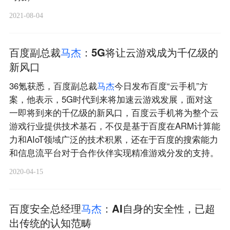
2021-08-04
百度副总裁
马
杰
：5G将让云游戏成为千亿级的
新风口
36氪获悉，百度副总裁
马
杰
今日发布百度“云手机”方
案，他表示，5G时代到来将加速云游戏发展，面对这
一即将到来的千亿级的新风口，百度云手机将为整个云
游戏行业提供技术基石，不仅是基于百度在ARM计算能
力和AIoT领域广泛的技术积累，还在于百度的搜索能力
和信息流平台对于合作伙伴实现精准游戏分发的支持。
2020-04-15
百度安全总经理
马
杰
：AI自身的安全性，已超
出传统的认知范畴