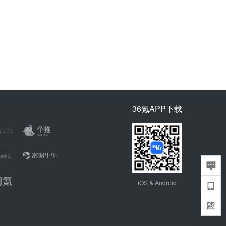
36氪APP下载
iOS & Android