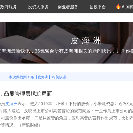
创投发布
项目推荐
核心服务
LP源计划
政府服务
投资人服务
创业者服务
创投平台
AI测
36氪Pro
VClub
VClub投资机构库
创投氪堂
城市之窗
投资机构职位推介
企业入驻
投资人认证
皮海洲
皮海洲
最新快讯，36氪聚合所有
皮海洲
相关的新闻快讯，并为你
本次共找到
1
条【
皮海洲
】相关快讯
，凸显管理层尴尬局面
论员
皮
海
洲
表示，进入2019年，小米面下行的股价，小米耗资总计近2亿
雷军陷入尴尬，反映出上市公司高管言论的规范问题：一是作为上市公司的
公司股价作出承诺；二是从监管的角度，应对高管的言行作出规范，比如
势等情况。（新浪财经）