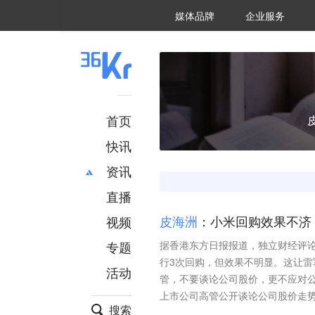
36氪Auto
数字时氪
企业号
未来消费
智能涌现
未来城市
启动Power on
媒体品牌
企业服务
企服点评
36氪出海
36氪研究院
潮生TIDE
36氪企服点评
36Kr研究院
36氪财经
职场bonus
36碳
后浪研究所
36Kr创新咨询
暗涌Waves
硬氪
氪睿研究院
首页
快讯
资讯
直播
最新
推荐
创投
财经
视频
皮
海
洲
：小米回购效果不济
汽车
AI
专题
据香港东方日报报道，独立财经评
科技
项目推荐
行3次回购，但效果不明显。这让
活动
专精特新
安徽
管，不要谈论公司股价，更不应对
上市公司高管公开谈论公司股价走
搜索