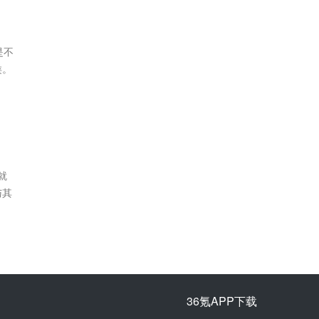
是不
类。
就
与其
36氪APP下载