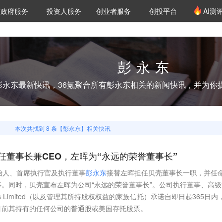
创投发布
项目推荐
核心服务
LP源计划
政府服务
投资人服务
创业者服务
创投平台
AI测
36氪Pro
VClub
VClub投资机构库
创投氪堂
城市之窗
投资机构职位推介
企业入驻
投资人认证
彭永东
彭永东
最新快讯，36氪聚合所有
彭永东
相关的新闻快讯，并为你
本次共找到
8
条【
彭永东
】相关快讯
任董事长兼CEO，左晖为“永远的荣誉董事长”
始人、首席执行官及执行董事
彭
永
东
接替左晖担任贝壳董事长一职，并任
。同时，贝壳宣布左晖为公司“永远的荣誉董事长”。公司执行董事、高级
Holdings Limited（以及管理其所持股权权益的家族信托）承诺自即日起365日
目前其持有的任何公司的普通股或美国存托股票。