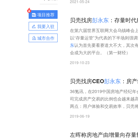
2021-05-24
项目推荐
贝壳找房
彭
永
东
：存量时代
我要入驻
在第六届世界互联网大会乌镇峰会上
以“存量运管”为代表的下半场则强调
城市合作
东
认为首先要看赛道大不大，其次
会成为大的平台。（第一财经）
2019-10-23
贝壳找房CEO
彭
永
东
：房产
36氪讯，在2019中国房地产经纪
司完成房产交易的比例也会越来越
两点：用户体验和交易效率，贝壳
2019-06-19
左晖称房地产由增量向存量