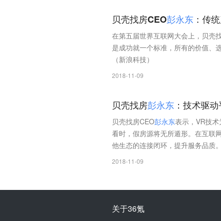
贝壳找房CEO
彭
永
东
：传统
在第五届世界互联网大会上，贝壳找
是成功就一个标准，所有的价值、
（新浪科技）
2018-11-09
贝壳找房
彭
永
东
：技术驱动
贝壳找房CEO
彭
永
东
表示，VR技术
看时，假房源将无所遁形。在互联
他生态的连接闭环，提升服务品质。
2018-11-09
关于36氪