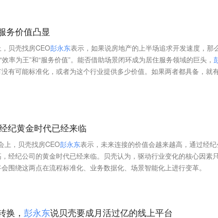
服务价值凸显
，贝壳找房CEO
彭
永
东
表示，如果说房地产的上半场追求开发速度，那
“效率为王”和“服务价值”。能否借助场景闭环成为居住服务领域的巨头，
有没有可能标准化，或者为这个行业提供多少价值。如果两者都具备，就
经纪黄金时代已经来临
年会上，贝壳找房CEO
彭
永
东
表示，未来连接的价值会越来越高，通过经纪
高，经纪公司的黄金时代已经来临。贝壳认为，驱动行业变化的核心因素
将会围绕这两点在流程标准化、业务数据化、场景智能化上进行变革。
转换，
彭
永
东
说贝壳要成月活过亿的线上平台