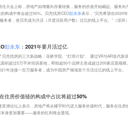
新居住大会上称，房地产由增量向存量转换，服务的价值开始崛起。服务向
的构成中将会超过50%。贝壳找房CEO
彭
永
东
表示，“贝壳希望在2020
万服务者，使贝壳成为月活（月度活跃用户数）过亿的线上平台。”（澎湃
O
彭
永
东
：2021年要月活过亿
了贝壳找房的三大新战略：花桥学院、“灯塔计划”、 通过VR与AR迭代新
面积超过5万平米培训基地，帮助超50个品牌主形成超过200家店面规模
021年连接一百万服务者，成为中国房产领域首个月活过亿的线上平台。
在住房价值链的构成中占比将超过50%
鳌亚洲论坛上表示，房地产将从楼宇时代进入服务价值时代，服务在住房
屋本身更加重要——服务的红利将会显现。