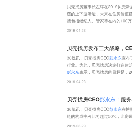
贝壳找房董事长左晖在2019贝壳
链的上下游渗透，未来在住房价值链
接包括经纪人、管家等在内的100
2019-04-23
贝壳找房发布三大战略，CE
36氪讯，贝壳找房CEO
彭
永
东
宣布
行业。为此，贝壳找房决定打造建筑
彭
永
东
表示，贝壳找房的目标是，2
2019-04-23
贝壳找房CEO
彭
永
东
：服务
36氪讯，贝壳找房CEO
彭
永
东
在博
链的构成中占比将超过50%，比房
2019-03-29