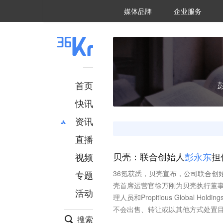
36氪Auto
数字时氪
企业号
未来消费
智能涌现
未来城市
启动Power on
媒体品牌
企业服务
企服点评
36氪出海
36氪研究院
潮生TIDE
36氪企服点评
36Kr研究院
36氪财经
职场bonus
36碳
后浪研究所
36Kr创新咨询
暗涌Waves
硬氪
氪睿研究院
首页
快讯
资讯
直播
最新
推荐
创投
财经
视频
贝壳：联合创始人
彭
永
东
担
汽车
AI
专题
36氪获悉，贝壳宣布，公司联合创
科技
项目推荐
壳首席运营官徐万刚为贝壳执行董事
活动
专精特新
安徽
理人员和Propitious Global 
不会出售、转让或以其他方式处置
搜索