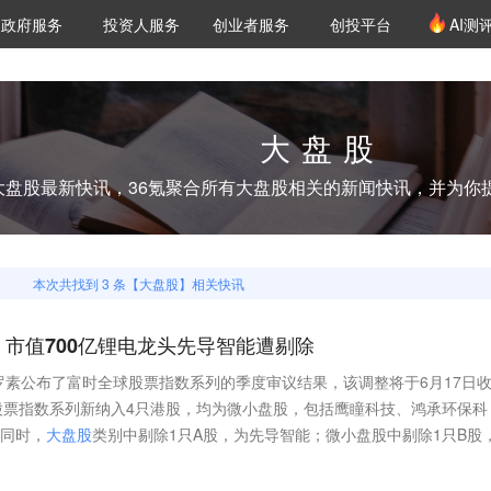
创投发布
项目推荐
核心服务
LP源计划
政府服务
投资人服务
创业者服务
创投平台
AI测
36氪Pro
VClub
VClub投资机构库
创投氪堂
城市之窗
投资机构职位推介
企业入驻
投资人认证
大盘股
大盘股
最新快讯，36氪聚合所有
大盘股
相关的新闻快讯，并为你
本次共找到
3
条【
大盘股
】相关快讯
市值700亿锂电龙头先导智能遭剔除
罗素公布了富时全球股票指数系列的季度审议结果，该调整将于6月17日
股票指数系列新纳入4只港股，均为微小盘股，包括鹰瞳科技、鸿承环保科
。同时，
大
盘
股
类别中剔除1只A股，为先导智能；微小盘股中剔除1只B股