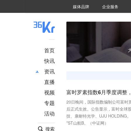
36氪Auto
数字时氪
企业号
未来消费
智能涌现
未来城市
启动Power on
媒体品牌
企业服务
企服点评
36氪出海
36氪研究院
潮生TIDE
36氪企服点评
36Kr研究院
36氪财经
职场bonus
36碳
后浪研究所
36Kr创新咨询
暗涌Waves
硬氪
氪睿研究院
首页
快讯
资讯
直播
最新
推荐
创投
财经
视频
富时罗素指数6月季度调整，
汽车
AI
专题
20日晚间，国际指数编制公司富时
科技
项目推荐
后正式生效。公告显示，富时全球
活动
专精特新
安徽
技、康耐特光学、UJU HOLDING
*ST山航B。（中证网）
搜索