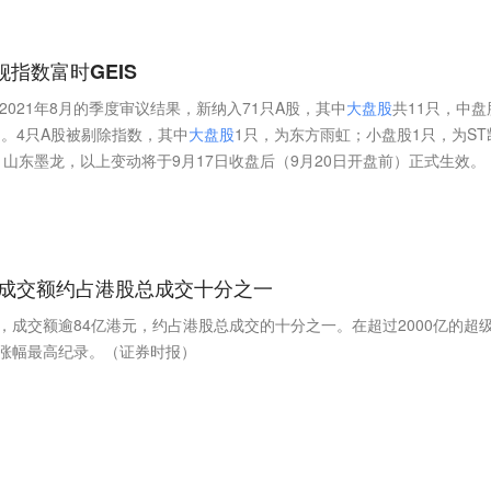
指数富时GEIS
2021年8月的季度审议结果，新纳入71只A股，其中
大
盘
股
共11只，中盘
只。4只A股被剔除指数，其中
大
盘
股
1只，为东方雨虹；小盘股1只，为ST
山东墨龙，以上变动将于9月17日收盘后（9月20日开盘前）正式生效。
 ，成交额约占港股总成交十分之一
9%，成交额逾84亿港元，约占港股总成交的十分之一。在超过2000亿的超
涨幅最高纪录。（证券时报）