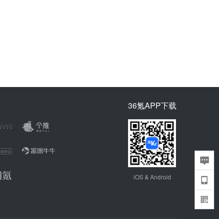
36氪APP下载
iOS & Android