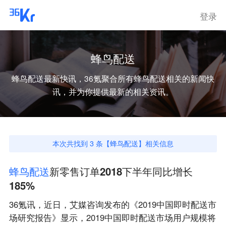
登录
蜂鸟配送
蜂鸟配送
最新快讯，36氪聚合所有
蜂鸟配送
相关的新闻快
讯，并为你提供最新的相关资讯。
本次共找到
3
条【
蜂鸟配送
】相关信息
蜂
鸟
配
送
新零售订单2018下半年同比增长
185%
36氪讯，近日，艾媒咨询发布的《2019中国即时配送市
场研究报告》显示，2019中国即时配送市场用户规模将