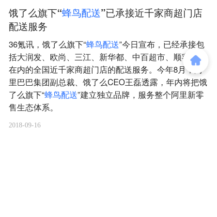
饿了么旗下“
蜂
鸟
配
送
”已承接近千家商超门店
配送服务
36氪讯，饿了么旗下“
蜂
鸟
配
送
”今日宣布，已经承接包
括大润发、欧尚、三江、新华都、中百超市、顺客隆等
在内的全国近千家商超门店的配送服务。今年8月，阿
里巴巴集团副总裁、饿了么CEO王磊透露，年内将把饿
了么旗下“
蜂
鸟
配
送
”建立独立品牌，服务整个阿里新零
售生态体系。
2018-09-16
商务合作
关于我们
加入我们
联系我们
城市加盟
寻求报道
我要入驻
投资者关系
违法和不良信息、未成年人保护举报电话：010-89650707