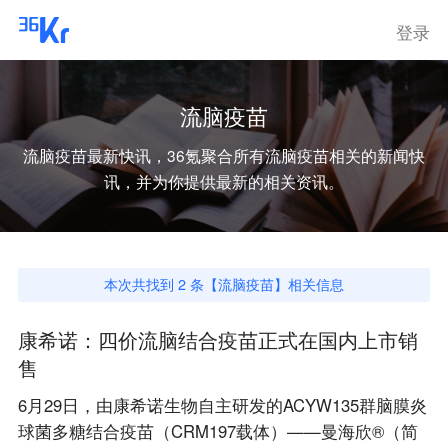
登录
流脑疫苗
流脑疫苗
最新快讯，36氪聚合所有
流脑疫苗
相关的新闻快
讯，并为你提供最新的相关资讯。
本次共找到
2
条【
流脑疫苗
】相关信息
康希诺：四价流脑结合疫苗正式在国内上市销
售
6月29日，由康希诺生物自主研发的ACYW135群脑膜炎
球菌多糖结合疫苗（CRM197载体）——曼海欣®（简