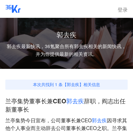
登录
郭去疾
郭去疾
最新快讯，36氪聚合所有
郭去疾
相关的新闻快讯，
并为你提供最新的相关资讯。
本次共找到
1
条【
郭去疾
】相关信息
兰亭集势董事长兼CEO
郭
去
疾
辞职，阎志出任
新董事长
兰亭集势今日宣布，公司董事长兼CEO
郭
去
疾
因寻求其
他个人事业而主动辞去公司董事长兼CEO之职。兰亭集