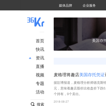
36氪Auto
数字时氪
企业号
未来消费
智能涌现
未来城市
启动Power on
媒体品牌
企业服务
企服点评
36氪出海
36氪研究院
潮生TIDE
36氪企服点评
36Kr研究院
36氪财经
职场bonus
36碳
后浪研究所
36Kr创新咨询
暗涌Waves
硬氪
氪睿研究院
首页
美国存
快讯
资讯
直播
最新
推荐
创投
财经
视频
麦格理将趣店
美
国
存
托
凭
证
汽车
AI
专题
据彭博报道，麦格理分析师德克斯
科技
项目推荐
元，意味着趣店股价比收盘价下跌0.
活动
专精特新
安徽
个持有，0个卖出。
2018-08-27
搜索