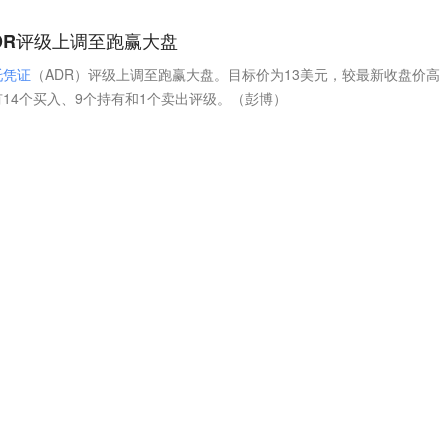
DR评级上调至跑赢大盘
托
凭
证
（ADR）评级上调至跑赢大盘。目标价为13美元，较最新收盘价高
有14个买入、9个持有和1个卖出评级。（彭博）