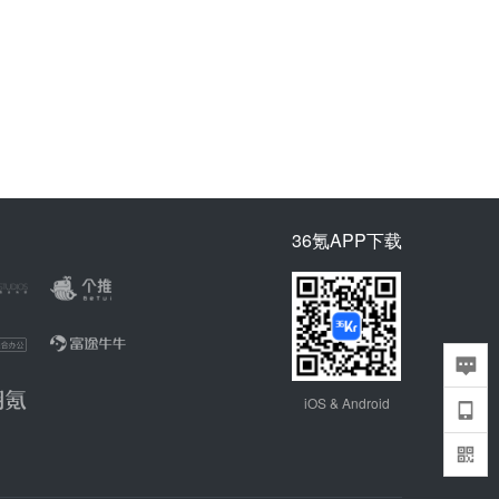
36氪APP下载
iOS & Android