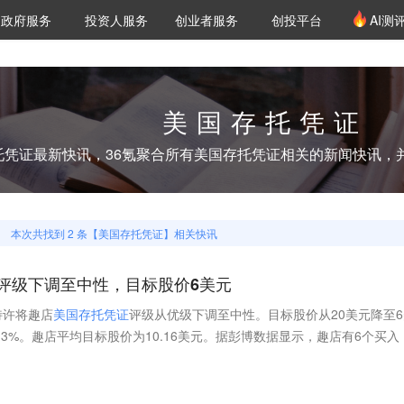
创投发布
项目推荐
核心服务
LP源计划
政府服务
投资人服务
创业者服务
创投平台
AI测
36氪Pro
VClub
VClub投资机构库
创投氪堂
城市之窗
投资机构职位推介
企业入驻
投资人认证
美国存托凭证
托凭证
最新快讯，36氪聚合所有
美国存托凭证
相关的新闻快讯，
本次共找到
2
条【
美国存托凭证
】相关快讯
评级下调至中性，目标股价6美元
特许将趣店
美
国
存
托
凭
证
评级从优级下调至中性。目标股价从20美元降至6
3%。趣店平均目标股价为10.16美元。据彭博数据显示，趣店有6个买入