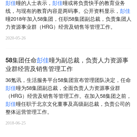
彭
佳
曈的人士表示，
彭
佳
曈或将负责快手的教育业务
线，与现有的教育内容是两码事。公开资料显示，
彭
佳
曈2018年加入58集团，任职58集团副总裁，负责集团人
力资源事业群（HRG）经营及销售等管理工作。
2020-05-26
58集团任命
彭
佳
曈为副总裁，负责人力资源事
业群经营及销售管理工作
36氪讯，生活服务平台58集团宣布管理团队决定，任命
彭
佳
曈为58集团副总裁，全面负责人力资源事业群
（HRG）经营及销售等管理工作。在加入58集团之前，
彭
佳
曈任职于北京文化董事及高级副总裁，负责公司的
整体运营管理工作。
2018-06-25