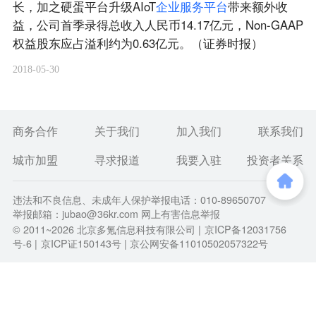
长，加之硬蛋平台升级AIoT
企
业
服
务
平
台
带来额外收
益，公司首季录得总收入人民币14.17亿元，Non-GAAP
权益股东应占溢利约为0.63亿元。（证券时报）
2018-05-30
商务合作
关于我们
加入我们
联系我们
城市加盟
寻求报道
我要入驻
投资者关系
违法和不良信息、未成年人保护举报电话：010-89650707
举报邮箱：jubao@36kr.com 网上有害信息举报
© 2011~
2026
北京多氪信息科技有限公司 |
京ICP备12031756
号-6
|
京ICP证150143号
| 京公网安备11010502057322号