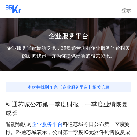
登录
企业服务平台
企业服务平台
最新快讯，36氪聚合所有
企业服务平台
相关
的新闻快讯，并为你提供最新的相关资讯。
本次共找到
1
条【
企业服务平台
】相关信息
科通芯城公布第一季度财报，一季度业绩恢复
成长
智能物联网
企
业
服
务
平
台
科通芯城今日公布第一季度财
报。科通芯城表示，公司第一季度IC元器件销售恢复成