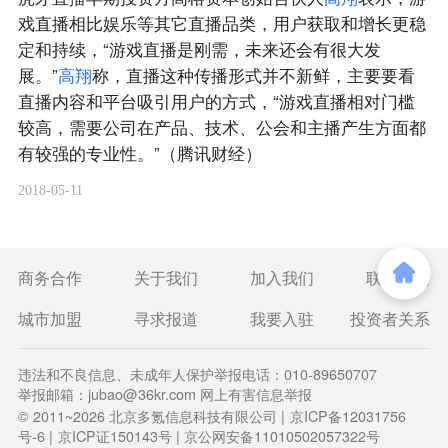
戏直播相比娱乐等其它直播品类，用户获取和增长更稳
定和持续，“游戏直播是刚需，未来还会有很大发
展。”
高
翔
称，直播这种传播形式并不新鲜，主要要看
直播内容和平台吸引用户的方式，“游戏直播相对门槛
较高，需要公司在产品、技术、公会和主播产生方面都
有较强的专业性。”（腾讯财经）
2018-05-11
商务合作
关于我们
加入我们
联系我们
城市加盟
寻求报道
我要入驻
投资者关系
违法和不良信息、未成年人保护举报电话：010-89650707
举报邮箱：jubao@36kr.com 网上有害信息举报
© 2011~
2026
北京多氪信息科技有限公司 |
京ICP备12031756
号-6
|
京ICP证150143号
| 京公网安备11010502057322号