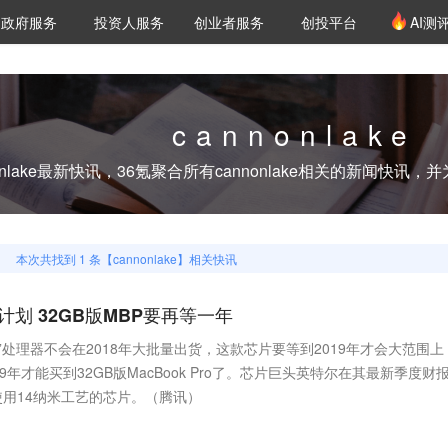
创投发布
项目推荐
核心服务
LP源计划
政府服务
投资人服务
创业者服务
创投平台
AI测
36氪Pro
VClub
VClub投资机构库
创投氪堂
城市之窗
投资机构职位推介
企业入驻
投资人认证
cannonlake
nlake
最新快讯，36氪聚合所有
cannonlake
相关的新闻快讯，并
本次共找到
1
条【
cannonlake
】相关快讯
划 32GB版MBP要再等一年
ake”处理器不会在2018年大批量出货，这款芯片要等到2019年才会大范围上
年才能买到32GB版MacBook Pro了。芯片巨头英特尔在其最新季度财
用14纳米工艺的芯片。（腾讯）