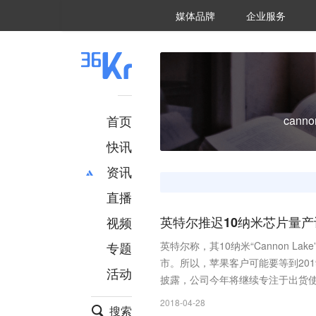
36氪Auto
数字时氪
企业号
未来消费
智能涌现
未来城市
启动Power on
媒体品牌
企业服务
企服点评
36氪出海
36氪研究院
潮生TIDE
36氪企服点评
36Kr研究院
36氪财经
职场bonus
36碳
后浪研究所
36Kr创新咨询
暗涌Waves
硬氪
氪睿研究院
首页
canno
快讯
资讯
直播
最新
推荐
创投
财经
视频
英特尔推迟10纳米芯片量产计
汽车
AI
专题
英特尔称，其10纳米“Cannon L
科技
项目推荐
市。所以，苹果客户可能要等到2019
活动
专精特新
安徽
披露，公司今年将继续专注于出货使
2018-04-28
搜索