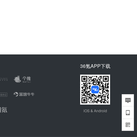
36氪APP下载
iOS & Android