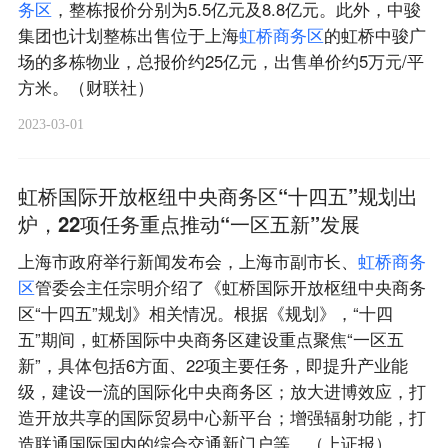
务
区
，整栋报价分别为5.5亿元及8.8亿元。此外，中骏
集团也计划整栋出售位于上海
虹
桥
商
务
区
的虹桥中骏广
场的多栋物业，总报价约25亿元，出售单价约5万元/平
方米。（财联社）
2023-03-01
虹桥国际开放枢纽中央商务区“十四五”规划出
炉，22项任务重点推动“一区五新”发展
上海市政府举行新闻发布会，上海市副市长、
虹
桥
商
务
区
管委会主任宗明介绍了《虹桥国际开放枢纽中央商务
区“十四五”规划》相关情况。根据《规划》，“十四
五”期间，虹桥国际中央商务区建设重点聚焦“一区五
新”，具体包括6方面、22项主要任务，即提升产业能
级，建设一流的国际化中央商务区；放大进博效应，打
造开放共享的国际贸易中心新平台；增强辐射功能，打
造联通国际国内的综合交通新门户等。（上证报）