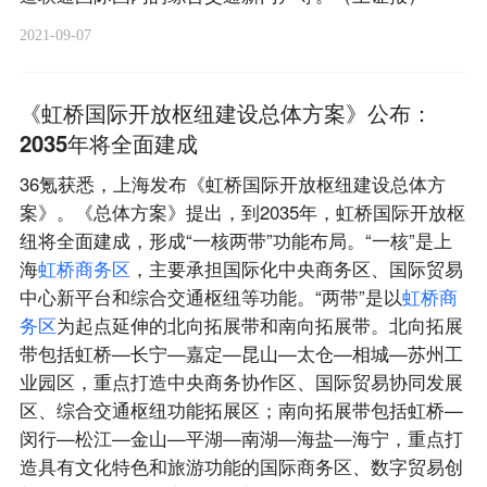
2021-09-07
《虹桥国际开放枢纽建设总体方案》公布：
2035年将全面建成
36氪获悉，上海发布《虹桥国际开放枢纽建设总体方
案》。《总体方案》提出，到2035年，虹桥国际开放枢
纽将全面建成，形成“一核两带”功能布局。“一核”是上
海
虹
桥
商
务
区
，主要承担国际化中央商务区、国际贸易
中心新平台和综合交通枢纽等功能。“两带”是以
虹
桥
商
务
区
为起点延伸的北向拓展带和南向拓展带。北向拓展
带包括虹桥—长宁—嘉定—昆山—太仓—相城—苏州工
业园区，重点打造中央商务协作区、国际贸易协同发展
区、综合交通枢纽功能拓展区；南向拓展带包括虹桥—
闵行—松江—金山—平湖—南湖—海盐—海宁，重点打
造具有文化特色和旅游功能的国际商务区、数字贸易创