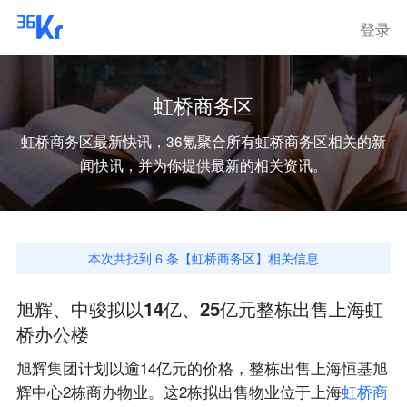
登录
虹桥商务区
虹桥商务区
最新快讯，36氪聚合所有
虹桥商务区
相关的新
闻快讯，并为你提供最新的相关资讯。
本次共找到
6
条【
虹桥商务区
】相关信息
旭辉、中骏拟以14亿、25亿元整栋出售上海虹
桥办公楼
旭辉集团计划以逾14亿元的价格，整栋出售上海恒基旭
辉中心2栋商办物业。这2栋拟出售物业位于上海
虹
桥
商