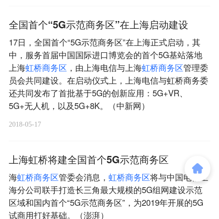
全国首个“5G示范商务区”在上海启动建设
17日，全国首个“5G示范商务区”在上海正式启动，其
中，服务首届中国国际进口博览会的首个5G基站落地
上海
虹
桥
商
务
区
，由上海电信与上海
虹
桥
商
务
区
管理委
员会共同建设。在启动仪式上，上海电信与虹桥商务委
还共同发布了首批基于5G的创新应用：5G+VR、
5G+无人机，以及5G+8K。（中新网）
2018-05-17
上海虹桥将建全国首个5G示范商务区
海
虹
桥
商
务
区
管委会消息，
虹
桥
商
务
区
将与中国电信上
海分公司联手打造长三角最大规模的5G组网建设示范
区域和国内首个“5G示范商务区”，为2019年开展的5G
试商用打好基础。（澎湃）