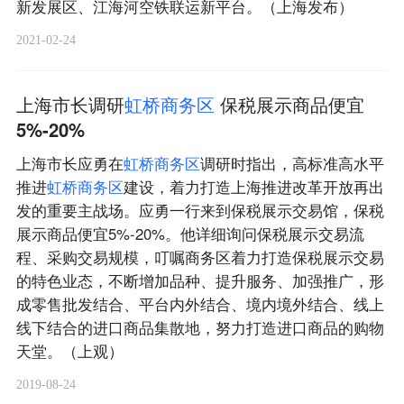
新发展区、江海河空铁联运新平台。（上海发布）
2021-02-24
上海市长调研
虹
桥
商
务
区
保税展示商品便宜
5%-20%
上海市长应勇在
虹
桥
商
务
区
调研时指出，高标准高水平
推进
虹
桥
商
务
区
建设，着力打造上海推进改革开放再出
发的重要主战场。应勇一行来到保税展示交易馆，保税
展示商品便宜5%-20%。他详细询问保税展示交易流
程、采购交易规模，叮嘱商务区着力打造保税展示交易
的特色业态，不断增加品种、提升服务、加强推广，形
成零售批发结合、平台内外结合、境内境外结合、线上
线下结合的进口商品集散地，努力打造进口商品的购物
天堂。（上观）
2019-08-24