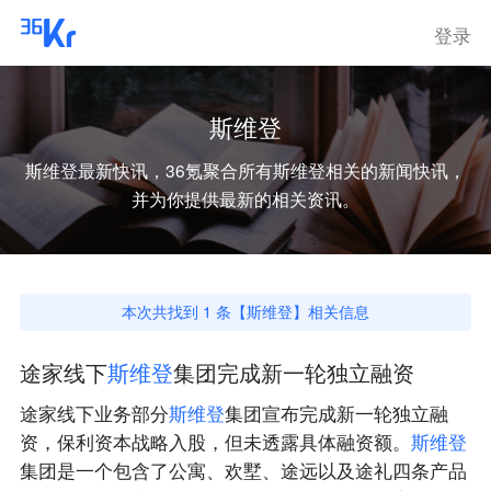
登录
斯维登
斯维登
最新快讯，36氪聚合所有
斯维登
相关的新闻快讯，
并为你提供最新的相关资讯。
本次共找到
1
条【
斯维登
】相关信息
途家线下
斯
维
登
集团完成新一轮独立融资
途家线下业务部分
斯
维
登
集团宣布完成新一轮独立融
资，保利资本战略入股，但未透露具体融资额。
斯
维
登
集团是一个包含了公寓、欢墅、途远以及途礼四条产品