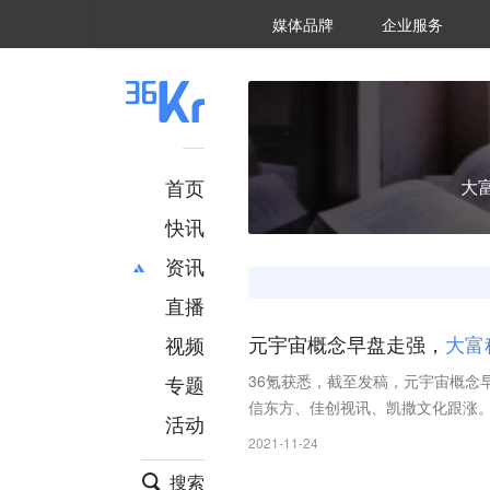
36氪Auto
数字时氪
企业号
未来消费
智能涌现
未来城市
启动Power on
媒体品牌
企业服务
企服点评
36氪出海
36氪研究院
潮生TIDE
36氪企服点评
36Kr研究院
36氪财经
职场bonus
36碳
后浪研究所
36Kr创新咨询
暗涌Waves
硬氪
氪睿研究院
首页
大
快讯
资讯
直播
最新
推荐
创投
财经
视频
元宇宙概念早盘走强，
大
富
汽车
AI
专题
36氪获悉，截至发稿，元宇宙概念
科技
项目推荐
信东方、佳创视讯、凯撒文化跟涨
活动
专精特新
安徽
2021-11-24
搜索