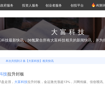
创投发布
项目推荐
核心服务
LP源计划
政府服务
投资人服务
创业者服务
创投平台
AI测
36氪Pro
VClub
VClub投资机构库
创投氪堂
城市之窗
投资机构职位推介
企业入驻
投资人认证
大富科技
富科技
最新快讯，36氪聚合所有
大富科技
相关的新闻快讯，并为
本次共找到
2
条【
大富科技
】相关快讯
科
技
拉升封板
早盘走强，
大
富
科
技
拉升封板，金运激光涨超13%，川网传媒、佳创视讯
。