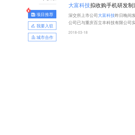
大
富
科
技
拟收购手机研发制
项目推荐
深交所上市公司
大
富
科
技
昨日晚间
公司已与重庆百立丰科技有限公司实
我要入驻
2018-03-18
城市合作