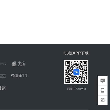
36氪APP下载
iOS & Android