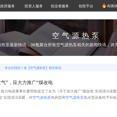
创投发布
项目推荐
核心服务
LP源计划
政府服务
投资人服务
创业者服务
创投平台
AI测
36氪Pro
VClub
VClub投资机构库
创投氪堂
城市之窗
投资机构职位推介
企业入驻
投资人认证
空气源热泵
源热泵
最新快讯，36氪聚合所有
空气源热泵
相关的新闻快讯，并
本次共找到
1
条【
空气源热泵
】相关快讯
气”，应大力推广“煤改电
格力电器董事长董明珠提交了名为《关于加大推广“煤改电”实现清洁采暖
电”实现清洁采暖，对
空
气
源
热
泵
热风型和
空
气
源
热
泵
热水型设备给予补贴