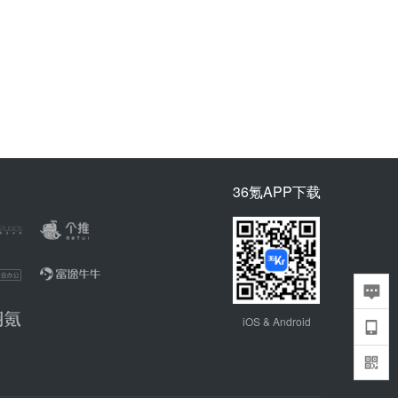
36氪APP下载
iOS & Android