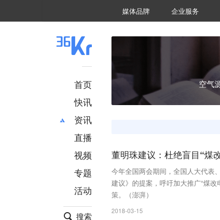
36氪Auto
数字时氪
企业号
未来消费
智能涌现
未来城市
启动Power on
媒体品牌
企业服务
企服点评
36氪出海
36氪研究院
潮生TIDE
36氪企服点评
36Kr研究院
36氪财经
职场bonus
36碳
后浪研究所
36Kr创新咨询
暗涌Waves
硬氪
氪睿研究院
首页
空气
快讯
资讯
直播
最新
推荐
创投
财经
视频
董明珠建议：杜绝盲目“煤改
汽车
AI
专题
今年全国两会期间，全国人大代表、
科技
项目推荐
建议》的提案，呼吁加大推广“煤改
活动
专精特新
安徽
策。（澎湃）
2018-03-15
搜索