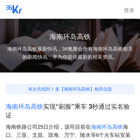
登录
海南环岛高铁
海南环岛高铁
最新快讯，36氪聚合所有
海南环岛高铁
相关
的新闻快讯，并为你提供最新的相关资讯。
本次共找到
1
条【
海南环岛高铁
】相关信息
海
南
环
岛
高
铁
实现“刷脸”乘车 3秒通过实名验
证
海南铁路公司25日介绍，该司目前在
海
南
环
岛
高
铁
海
口、三亚、文昌、琼海、万宁、陵水等6个火车站安装