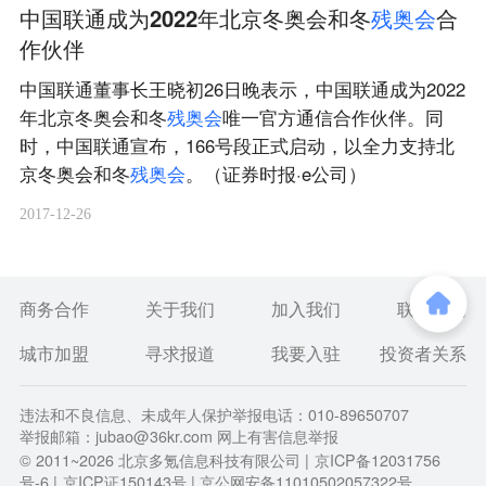
中国联通成为2022年北京冬奥会和冬
残
奥
会
合
作伙伴
中国联通董事长王晓初26日晚表示，中国联通成为2022
年北京冬奥会和冬
残
奥
会
唯一官方通信合作伙伴。同
时，中国联通宣布，166号段正式启动，以全力支持北
京冬奥会和冬
残
奥
会
。（证券时报·e公司）
2017-12-26
商务合作
关于我们
加入我们
联系我们
城市加盟
寻求报道
我要入驻
投资者关系
违法和不良信息、未成年人保护举报电话：010-89650707
举报邮箱：jubao@36kr.com 网上有害信息举报
© 2011~
2026
北京多氪信息科技有限公司 |
京ICP备12031756
号-6
|
京ICP证150143号
| 京公网安备11010502057322号