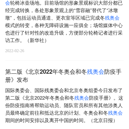
会
轮椅冰壶场地。目前场馆的形象景观标识大部分都已
经完成转换，各处形象景观上的“雪容融”替代了“冰墩
墩”，包括运动员通道、更衣室等区域已完成冬
残
奥
会
模式的转变，各种无障碍设施一应俱全；场馆媒体中心
也进行了针对性的改造升级，方便部分轮椅记者进行采
访工作。（新华社）
2022-02-26
第二版《北京2022年冬奥会和冬
残
奥
会
防疫手
册》发布
国际奥委会、国际残奥委会和北京冬奥组委今日发布了
第二版《北京2022年冬奥会和冬
残
奥
会
防疫手册》。这
份防疫指南将帮助运动员、随队官员和所有其他涉奥人
员最终确定前往和抵达北京的计划、冬奥会和冬
残
奥
会
期间的时间安排以及离开中国的时间。（北京日报）