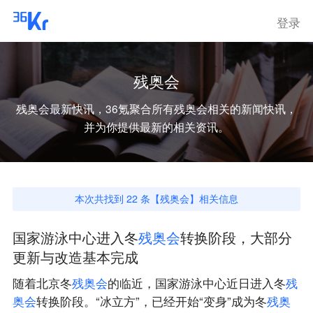
登录
残奥会
残奥会
最新快讯，36氪聚合所有
残奥会
相关的新闻快讯，
并为你提供最新的相关资讯。
本次共找到
22
条【
残奥会
】相关信息
国家游泳中心进入冬
残
奥
会
转换阶段，大部分
更新与改造基本完成
随着北京冬
残
奥
会
的临近，国家游泳中心近日进入冬
残
奥
会
转换阶段。“冰立方”，已经开始“变身”成为冬
残
奥