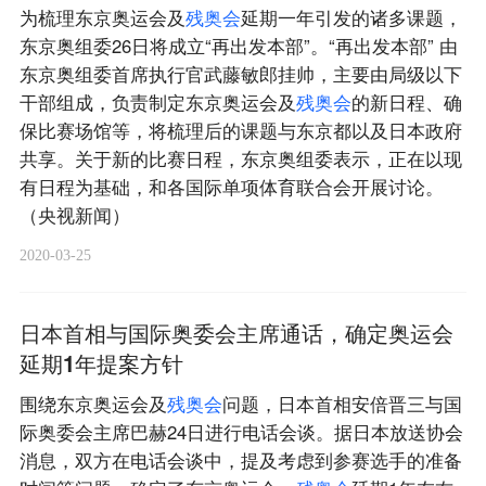
为梳理东京奥运会及
残
奥
会
延期一年引发的诸多课题，
东京奥组委26日将成立“再出发本部”。“再出发本部” 由
东京奥组委首席执行官武藤敏郎挂帅，主要由局级以下
干部组成，负责制定东京奥运会及
残
奥
会
的新日程、确
保比赛场馆等，将梳理后的课题与东京都以及日本政府
共享。关于新的比赛日程，东京奥组委表示，正在以现
有日程为基础，和各国际单项体育联合会开展讨论。
（央视新闻）
2020-03-25
日本首相与国际奥委会主席通话，确定奥运会
延期1年提案方针
围绕东京奥运会及
残
奥
会
问题，日本首相安倍晋三与国
际奥委会主席巴赫24日进行电话会谈。据日本放送协会
消息，双方在电话会谈中，提及考虑到参赛选手的准备