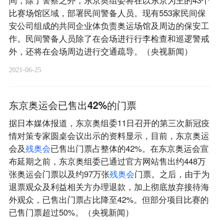
间，除了警察之外，东京奥组委将在以东京为主的43个
比赛场馆区域，部署民间警备人员。现有553家民间保
安公司组成的共同企业体负责奥运场馆及周边的保安工
作。民间警备人员除了在会场进行行李检查和巡逻警戒
外，还将在会场周边进行交通疏导。（央视新闻）
2021-06-25
东京奥运会已售出42%的门票
据日本媒体报道，东京奥组委11日召开的第三次新冠疫
情对策专家圆桌会议出示的资料显示，目前，东京奥运
会及
残
奥
会
已售出门票占整体的42%。在东京奥运会宣
布延期之前，东京奥组委已通过官方网站售出约448万
张奥运会门票以及约97万张
残
奥
会
门票。之后，由于为
退票观众及利益相关方办理退款，加上彻底放弃接待海
外观众，已售出门票占比降至42%。但部分项目比赛的
已售门票超过50%。（央视新闻）