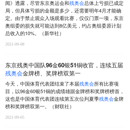
闻》透露，尽管东京奥运会和
残
奥
会
总体上亏损已成定
局，但具体亏损的金额是多少，还需要明年4月才能确
定。由于禁止观众入场观看比赛，仅仅门票一项，东京
奥组委的损失就可能达到8亿美元，约占奥组委原计划
总收入的10%。（新华社）
2021-09-08
东京残奥中国队96金60银51铜收官，连续五届
残
奥
会
金牌榜、奖牌榜双第一
今天，中国体育代表团结束了本届
残
奥
会
所有比赛项
目，以96金60银51铜的成绩雄踞金牌榜和奖牌榜榜首，
这也是中国体育代表团连续第五次位列夏季
残
奥
会
金牌
榜和奖牌榜双第一。（财联社）
2021-09-05