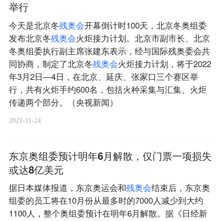
举行
今天是北京冬
残
奥
会
开幕倒计时100天，北京冬奥组委
发布北京冬
残
奥
会
火炬接力计划。北京市副市长、北京
冬奥组委执行副主席张建东表示，经与国际残奥委会共
同协商，制定了北京冬
残
奥
会
火炬接力计划，将于2022
年3月2日—4日，在北京、延庆、张家口三个赛区举
行，共有火炬手约600名，包括火种采集与汇集、火炬
传递两个部分。（央视新闻）
2021-11-24
东京奥组委预计明年6月解散，仅门票一项损失
或达8亿美元
据日本媒体报道，东京奥运会和
残
奥
会
结束后，东京奥
组委的员工将在10月份从最多时的7000人减少到大约
1100人，整个奥组委预计在明年6月解散。据《日经新