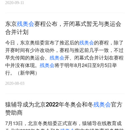
2020-09-11
东京
残
奥
会
赛程公布，开闭幕式暂无与奥运会
合并计划
今日，东京奥组委宣布了推迟后的
残
奥
会
的赛程，除了
开赛时间有少许改动外，赛程与推迟前几乎一致，不过
早先传闻的奥运会、
残
奥
会
开、闭幕式合并计划在赛程
中并没有体现。
残
奥
会
将于明年8月24日至9月5日举
行。（新华网）
2020-08-03
猿辅导成为北京2022年冬奥会和冬
残
奥
会
官方
赞助商
7月13日，北京冬奥组委正式宣布，猿辅导在线教育成