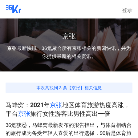
登录
京张
京张
最新快讯，36氪聚合所有
京张
相关的新闻快讯，并为
你提供最新的相关资讯。
本次共找到
3
条【
京张
】相关信息
马蜂窝：2021年
京
张
地区体育旅游热度高涨，
平台
京
张
旅行女性游客比男性高出一倍
36氪获悉，马蜂窝最新发布的报告指出，与体育相结合
的旅行成为备受年轻人喜爱的出行选择，90后是体育旅