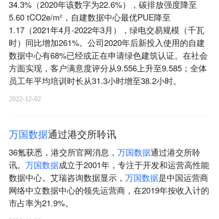
34.3%（2020年该数字为22.6%），碳排放强度降至
5.60 tCO2e/m²，自建数据中心最优PUE降至
1.17（2021年4月-2022年3月），绿电交易规模（千瓦
时）同比增加261%。公司2020年后新投入使用的自建
数据中心有68%已经或正在申请绿色建筑认证。在社会
方面实现，客户满意度评分从9.556上升至9.585；全体
员工年平均培训时长从31.3小时增至38.2小时。
2022-12-02
万
国
数
据
通过港交所聆讯
36氪获悉，港交所官网消息，
万
国
数
据
通过港交所聆
讯。
万
国
数
据
成立于2001年，专注于开发和运营高性能
数据中心。艾瑞咨询数据显示，
万
国
数
据
是中国运营商
网络中立数据中心的领先运营商，在2019年按收入计的
市占率为21.9%。