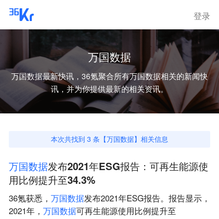
登录
万国数据
万国数据
最新快讯，36氪聚合所有
万国数据
相关的新闻快
讯，并为你提供最新的相关资讯。
本次共找到
3
条【
万国数据
】相关信息
万
国
数
据
发布2021年ESG报告：可再生能源使
用比例提升至34.3%
36氪获悉，
万
国
数
据
发布2021年ESG报告。报告显示，
2021年，
万
国
数
据
可再生能源使用比例提升至