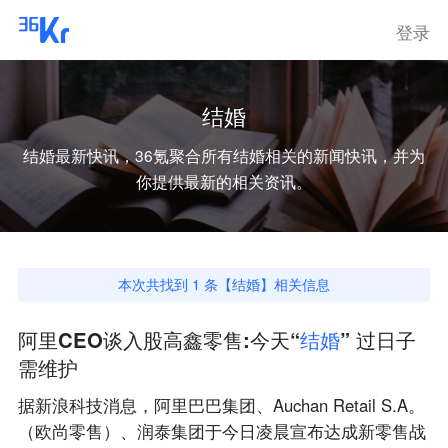
登录
结婚
结婚
最新快讯，36氪聚合所有
结婚
相关的新闻快讯，并为
你提供最新的相关资讯。
本次共找到
1
条【
结婚
】相关信息
阿里CEO谈入股高鑫零售:今天“
结
婚
” 过日子
需维护
据新浪科技消息，阿里巴巴集团、Auchan Retail S.A。
（欧尚零售）、润泰集团于今日凌晨宣布达成新零售战