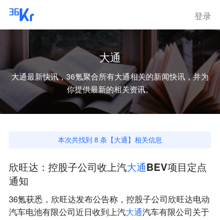
登录
大通
大通
最新快讯，36氪聚合所有
大通
相关的新闻快讯，并为
你提供最新的相关资讯。
本次共找到
8
条【
大通
】相关信息
欣旺达：控股子公司收上汽
大
通
BEV项目定点
通知
36氪获悉，欣旺达发布公告称，控股子公司欣旺达电动
汽车电池有限公司近日收到上汽
大
通
汽车有限公司关于