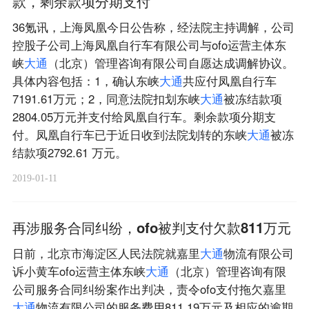
款，剩余款项分期支付
36氪讯，上海凤凰今日公告称，经法院主持调解，公司
控股子公司上海凤凰自行车有限公司与ofo运营主体东
峡
大
通
（北京）管理咨询有限公司自愿达成调解协议。
具体内容包括：1，确认东峡
大
通
共应付凤凰自行车
7191.61万元；2，同意法院扣划东峡
大
通
被冻结款项
2804.05万元并支付给凤凰自行车。剩余款项分期支
付。凤凰自行车已于近日收到法院划转的东峡
大
通
被冻
结款项2792.61 万元。
2019-01-11
再涉服务合同纠纷，ofo被判支付欠款811万元
日前，北京市海淀区人民法院就嘉里
大
通
物流有限公司
诉小黄车ofo运营主体东峡
大
通
（北京）管理咨询有限
公司服务合同纠纷案作出判决，责令ofo支付拖欠嘉里
大
通
物流有限公司的服务费用811.19万元及相应的逾期