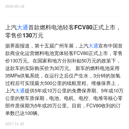
2018-05-18
上汽
大
通
首款燃料电池轻客FCV80正式上市，
零售价130万元
据界面报道，第十五届广州车展，上汽
大
通
宣布中国首
款商业化运营燃料电池宽体轻客FCV80正式上市，零售
价130万元。在国家和地方分别补贴50万元的政策下，
这款车的实际购买价为30万元。 新车的燃料电池采用
35MPa供氢系统，在运行之后仅产生水，3分钟的加氢
过程后可实现最大500公里的续航里程。维修保养上，
上汽
大
通
提供5年或10万公里的免费保养期、5年或10万
公里的整车质保期，电池、电机、电控、电堆等核心零
部件质保期为5年或20万公里。目前，FCV80收到的订
单数已达100辆。
2017-11-20