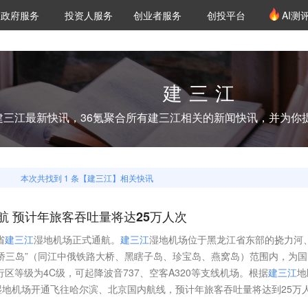
创投发布
项目推荐
核心服务
LP源计划
政府服务
投资人服务
创业者服务
创投平台
AI测
36氪Pro
VClub
VClub投资机构库
创投氪堂
城市之窗
投资机构职位推介
企业入驻
投资人认证
建三江
建三江
最新快讯，36氪聚合所有
建三江
相关的新闻快讯，并为你
本次共找到
1
条【
建三江
】相关快讯
航 预计年旅客吞吐量将达25万人次
省
建
三
江
湿地机场正式通航。
建
三
江
湿地机场位于黑龙江省东部的挠力河
桥三岛”（同江中俄铁路大桥、黑瞎子岛、珍宝岛、燕窝岛）范围内，为国
行区等级为4C级，可起降波音737、空客A320等支线机场。根据
建
三
江
地
湿地机场开通飞往哈尔滨、北京国内航线，预计年旅客吞吐量将达到25万