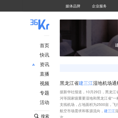
36氪Auto
数字时氪
企业号
未来消费
智能涌现
未来城市
启动Power on
媒体品牌
企业服务
企服点评
36氪出海
36氪研究院
潮生TIDE
36氪企服点评
36Kr研究院
36氪财经
职场bonus
36碳
后浪研究所
36Kr创新咨询
暗涌Waves
硬氪
氪睿研究院
首页
快讯
资讯
直播
最新
推荐
创投
财经
视频
黑龙江省
建
三
江
湿地机场通
汽车
AI
专题
据新华社报道，10月29日，黑龙江
科技
项目推荐
河等国家级重要湿地和黑龙江省“一
活动
专精特新
安徽
支线机场，占地面积为2500亩，飞
航空市场需求和客源流向，
建
三
江
搜索
次。