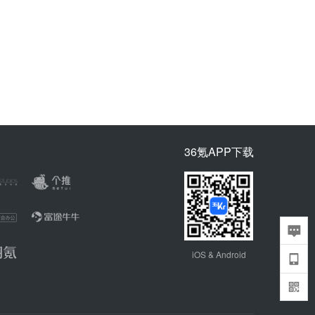
36氪APP下载
iOS & Android