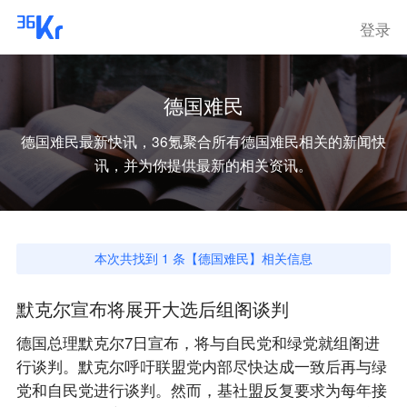
登录
德国难民
德国难民
最新快讯，36氪聚合所有
德国难民
相关的新闻快
讯，并为你提供最新的相关资讯。
本次共找到
1
条【
德国难民
】相关信息
默克尔宣布将展开大选后组阁谈判
德国总理默克尔7日宣布，将与自民党和绿党就组阁进
行谈判。默克尔呼吁联盟党内部尽快达成一致后再与绿
党和自民党进行谈判。然而，基社盟反复要求为每年接